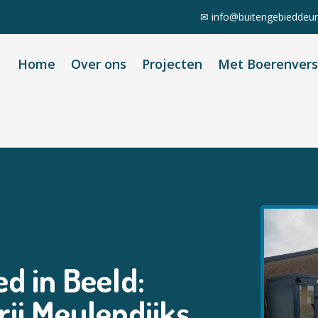
✉
info@buitengebieddeur
Home
Over ons
Projecten
Met Boerenver
d in Beeld:
ij Meulendijks