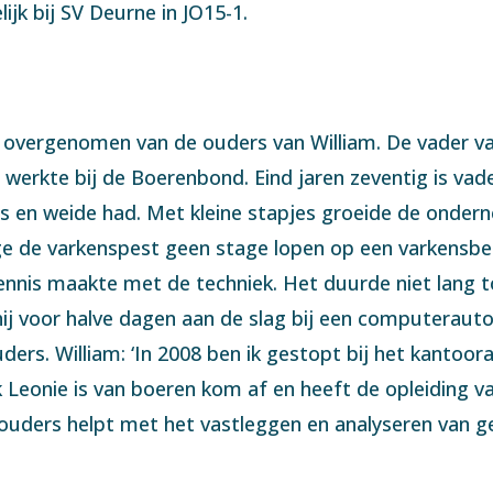
ijk bij SV Deurne in JO15-1.
 overgenomen van de ouders van William. De vader van
n, werkte bij de Boerenbond. Eind jaren zeventig is v
huis en weide had. Met kleine stapjes groeide de onder
 de varkenspest geen stage lopen op een varkensbedr
kennis maakte met de techniek. Het duurde niet lang 
hij voor halve dagen aan de slag bij een computeraut
uders. William: ‘In 2008 ben ik gestopt bij het kantoo
 Leonie is van boeren kom af en heeft de opleiding v
houders helpt met het vastleggen en analyseren van ge