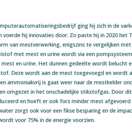
mputerautomatiseringsbedrijf ging hij zich in de vark
voerde hij innovaties door. Zo paste hij in 2020 het 
orm van mestverwerking, enigszins te vergelijken met 
eistof met mest en urine wordt via een pompsysteem n
se mest en urine. Het dunnen gedeelte wordt belucht en
istof. Deze wordt aan de mest toegevoegd en wordt 
- en ammoniakvrij is gaat weer naar de mestkelder onde
n omgezet in het onschadelijke stikstofgas. Door dit 
uceerd en hoeft er ook fors minder mest afgevoerd t
ter zorgt ook voor een fikse besparing en de impact 
wordt voor 75% in de energie voorzien.