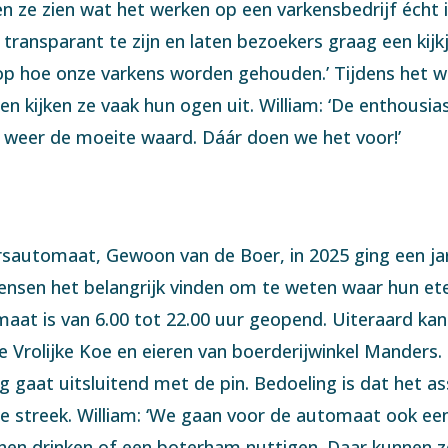
 ze zien wat het werken op een varkensbedrijf écht i
transparant te zijn en laten bezoekers graag een kijk
op hoe onze varkens worden gehouden.’ Tijdens het w
en kijken ze vaak hun ogen uit. William: ‘De enthousia
r weer de moeite waard. Dáár doen we het voor!’
automaat, Gewoon van de Boer, in 2025 ging een ja
mensen het belangrijk vinden om te weten waar hun et
maat is van 6.00 tot 22.00 uur geopend. Uiteraard ka
e Vrolijke Koe en eieren van boerderijwinkel Manders.
ng gaat uitsluitend met de pin. Bedoeling is dat het 
streek. William: ‘We gaan voor de automaat ook een 
nen drinken of een boterham nuttigen. Daar kunnen ze