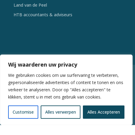
Land van de Peel
HTB accountants & adviseurs
Wij waarderen uw privacy
We gebruiken cookies om uw surfervaring te verbeteren,
© 2026 Stichting Buitengebied Deurne - Alle
gepersonaliseerde advertenties of content te tonen en ons
rechten voorbehouden
verkeer te analyseren. Door op "Alles accepteren" te
klikken, stemt u in met ons gebruik van cookies.
Foto’s: Hein van Bakel
Customise
Alles verwerpen
Alles Accepteren
Website:
Derks Webdesign