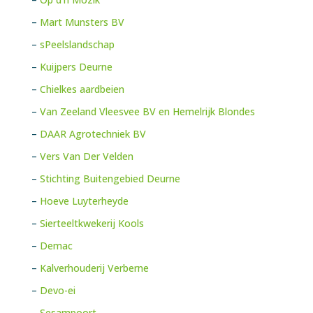
–
Mart Munsters BV
–
sPeelslandschap
–
Kuijpers Deurne
–
Chielkes aardbeien
–
Van Zeeland Vleesvee BV en Hemelrijk Blondes
–
DAAR Agrotechniek BV
–
Vers Van Der Velden
–
Stichting Buitengebied Deurne
–
Hoeve Luyterheyde
–
Sierteeltkwekerij Kools
–
Demac
–
K
alverhouderij Verberne
–
Devo-ei
–
Sesampoort